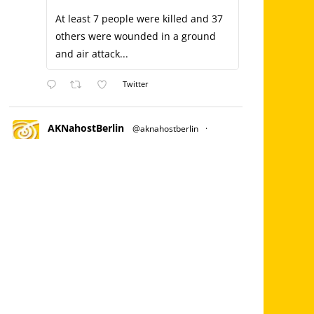
At least 7 people were killed and 37
others were wounded in a ground
and air attack...
Twitter
AKNahostBerlin
@aknahostberlin
·
Juli 3, 2023
Es wird eine kleine Einleitung geben
& dann haben wir die Möglichkeit, über
ZOOM mit palästinensischem Aktivisten
vor Ort zu sprechen!
Stellt Euch außerdem auf leckeres Essen
ein.
Der Eintritt ist frei, wir bitten aber um
Spenden. Bilgisaray, Oranienstraße 45,
10999 Berlin
Palästina Kampagne
@nakba_75