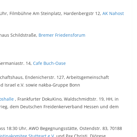
 Uhr, Filmbühne Am Steinplatz, Hardenbergstr 12,
AK Nahost
haus Schildstraße,
Bremer Friedensforum
ermaniastr. 14,
Cafe Buch-Oase
chaftshaus, Endenicherstr. 127, Arbeitsgemeinschaft
d Israel e.V. sowie nakba-Gruppe Bonn
oshalle
, Frankfurter DokuKino, Waldschmidtstr. 19, HH, in
rieg, dem Deutschen Freidenkerverband Hessen und dem
ass 18:30 Uhr, AWO Begegnungsstätte, Ostendstr. 83, 70188
ästinakomitee Stuttgart e.V
. und Pax Christi, Diözese