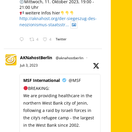
Mittwoch, 11. Oktober 2023, 19:00 -
21:00 Uhr
weitere Infos hier
http://aknahost.org/der-siegeszug-des-
neozionismus-staatsstr...
4
4
Twitter
AKNahostBerlin
@aknahostberlin
·
Juli 3, 2023
MSF International
@MSF
BREAKING:
We are providing healthcare in the
northern West Bank city of Jenin,
following a raid by Israeli forces in
the city’s refugee camp - the largest
in the West Bank since 2002.