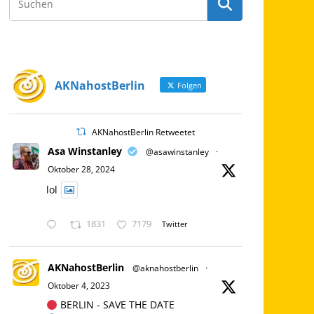
AKNahostBerlin
Folgen
AKNahostBerlin Retweetet
Asa Winstanley
@asawinstanley
·
Oktober 28, 2024
lol
1831
7179
Twitter
AKNahostBerlin
@aknahostberlin
·
Oktober 4, 2023
BERLIN - SAVE THE DATE