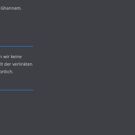
is Ghannam,
n wir keine
lt der verlinkten
rtlich.