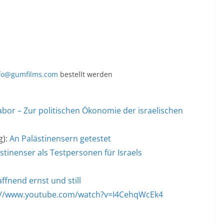
fo@gumfilms.com
bestellt werden
abor – Zur politischen Ökonomie der israelischen
g):
An Palästinensern getestet
stinenser als Testpersonen für Israels
ffnend ernst und still
://www.youtube.com/watch?v=I4CehqWcEk4