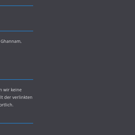
is Ghannam,
n wir keine
lt der verlinkten
rtlich.