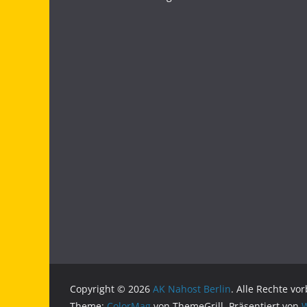
Copyright © 2026
AK Nahost Berlin
. Alle Rechte vo
Theme:
ColorMag
von ThemeGrill. Präsentiert von
W