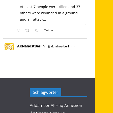
At least 7 people were killed and 37
others were wounded in a ground
and air attack...
Twitter
AKNahostBerlin
@aknahostberlin
·
Juli 3, 2023
Es wird eine kleine Einleitung geben
& dann haben wir die Möglichkeit, über
ZOOM mit palästinensischem Aktivisten
vor Ort zu sprechen!
Stellt Euch außerdem auf leckeres Essen
ein.
Der Eintritt ist frei, wir bitten aber um
Schlagwörter
Spenden. Bilgisaray, Oranienstraße 45,
10999 Berlin
Addameer
Al-Haq
Annexion
Palästina Kampagne
@nakba_75