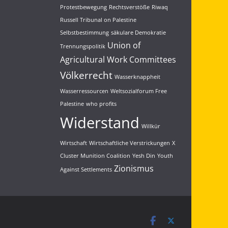
Indien ab. Deshalb:
Protestbewegung
Rechtsverstöße
Riwaq
#IsraelOutOfMyPhone
#BanSpyware
Russell Tribunal on Palestine
Selbstbestimmung
säkulare Demokratie
3
5
Twitter
Union of
Trennungspolitik
Agricultural Work Committees
Load More...
Völkerrecht
Wasserknappheit
Wasserressourcen
Weltsozialforum Free
Palestine
who profits
Widerstand
Willkür
Wirtschaft
Wirtschaftliche Verstrickungen
X
Cluster Munition Coalition
Yesh Din
Youth
Zionismus
Against Settlements