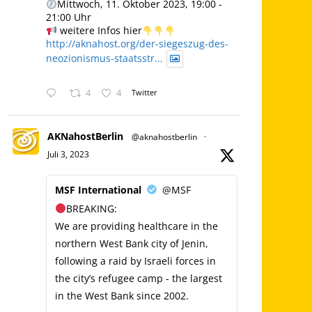
Mittwoch, 11. Oktober 2023, 19:00 -
21:00 Uhr
weitere Infos hier
http://aknahost.org/der-siegeszug-des-
neozionismus-staatsstr...
4
4
Twitter
AKNahostBerlin
@aknahostberlin
·
Juli 3, 2023
MSF International
@MSF
BREAKING:
We are providing healthcare in the
northern West Bank city of Jenin,
following a raid by Israeli forces in
the city’s refugee camp - the largest
in the West Bank since 2002.