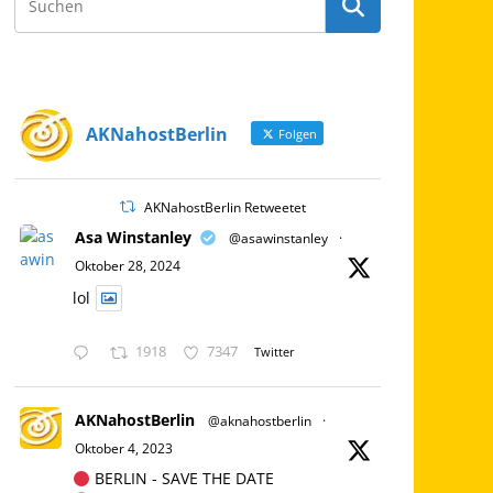
AKNahostBerlin
Folgen
AKNahostBerlin Retweetet
Asa Winstanley
@asawinstanley
·
Oktober 28, 2024
lol
1918
7347
Twitter
AKNahostBerlin
@aknahostberlin
·
Oktober 4, 2023
BERLIN - SAVE THE DATE