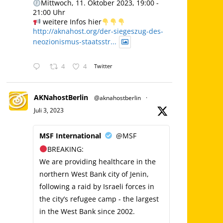
Mittwoch, 11. Oktober 2023, 19:00 -
21:00 Uhr
weitere Infos hier
http://aknahost.org/der-siegeszug-des-
neozionismus-staatsstr...
4
4
Twitter
AKNahostBerlin
@aknahostberlin
·
Juli 3, 2023
MSF International
@MSF
BREAKING:
We are providing healthcare in the
northern West Bank city of Jenin,
following a raid by Israeli forces in
the city’s refugee camp - the largest
in the West Bank since 2002.