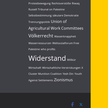
Indien ab. Deshalb:
Protestbewegung
Rechtsverstöße
Riwaq
#IsraelOutOfMyPhone
#BanSpyware
Russell Tribunal on Palestine
Selbstbestimmung
säkulare Demokratie
3
5
Twitter
Union of
Trennungspolitik
Agricultural Work Committees
Load More...
Völkerrecht
Wasserknappheit
Wasserressourcen
Weltsozialforum Free
Palestine
who profits
Widerstand
Willkür
Wirtschaft
Wirtschaftliche Verstrickungen
X
Cluster Munition Coalition
Yesh Din
Youth
Zionismus
Against Settlements