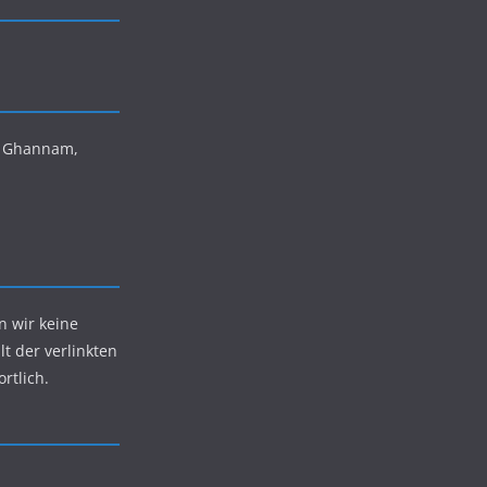
is Ghannam,
n wir keine
lt der verlinkten
rtlich.