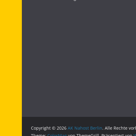
Copyright © 2026
AK Nahost Berlin
. Alle Rechte vo
Theme:
ColorMag
von ThemeGrill. Präsentiert von
W