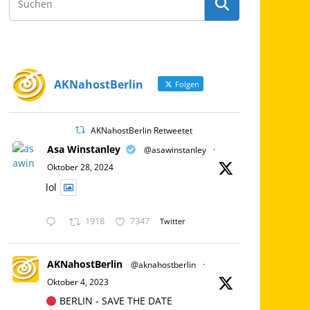
AKNahostBerlin
Folgen
AKNahostBerlin Retweetet
Asa Winstanley
@asawinstanley
·
Oktober 28, 2024
lol
1918
7347
Twitter
AKNahostBerlin
@aknahostberlin
·
Oktober 4, 2023
BERLIN - SAVE THE DATE