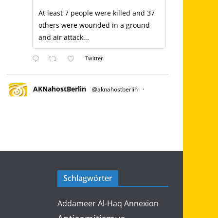
At least 7 people were killed and 37
others were wounded in a ground
and air attack...
Twitter
AKNahostBerlin
@aknahostberlin
·
Juli 3, 2023
Es wird eine kleine Einleitung geben
& dann haben wir die Möglichkeit, über
ZOOM mit palästinensischem Aktivisten
vor Ort zu sprechen!
Stellt Euch außerdem auf leckeres Essen
ein.
Der Eintritt ist frei, wir bitten aber um
Schlagwörter
Spenden. Bilgisaray, Oranienstraße 45,
10999 Berlin
Addameer
Al-Haq
Annexion
Palästina Kampagne
@nakba_75