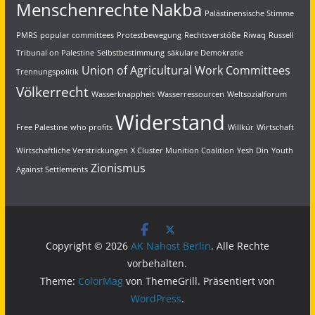
Menschenrechte
Nakba
Palästinensische Stimme
PMRS
popular committees
Protestbewegung
Rechtsverstöße
Riwaq
Russell
Tribunal on Palestine
Selbstbestimmung
säkulare Demokratie
Union of Agricultural Work Committees
Trennungspolitik
Völkerrecht
Wasserknappheit
Wasserressourcen
Weltsozialforum
Widerstand
Free Palestine
who profits
Willkür
Wirtschaft
Wirtschaftliche Verstrickungen
X Cluster Munition Coalition
Yesh Din
Youth
Zionismus
Against Settlements
Copyright © 2026
AK Nahost Berlin
. Alle Rechte
vorbehalten.
Theme:
ColorMag
von ThemeGrill. Präsentiert von
WordPress
.