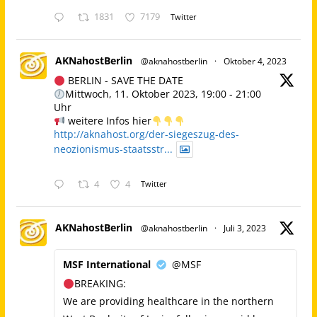
1831
7179
Twitter
AKNahostBerlin
@aknahostberlin
·
Oktober 4, 2023
BERLIN - SAVE THE DATE
Mittwoch, 11. Oktober 2023, 19:00 - 21:00
Uhr
weitere Infos hier
http://aknahost.org/der-siegeszug-des-
neozionismus-staatsstr...
4
4
Twitter
AKNahostBerlin
@aknahostberlin
·
Juli 3, 2023
MSF International
@MSF
BREAKING:
We are providing healthcare in the northern