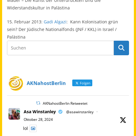
Mauer – Die Kunst der Unterdrückten und die
Widerstandskultur in Palästina
15. Februar 2013:
Gadi Algazi
: Kann Kolonisation grün
sein? Der Jüdische Nationalfonds (JNF / KKL) in Israel /
Palästina
AKNahostBerlin
Folgen
AKNahostBerlin Retweetet
Asa Winstanley
@asawinstanley
·
Oktober 28, 2024
lol