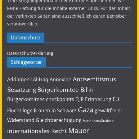
Trotz sorgfältiger inhaltlicher Kontrolle übernehmen wir
Load More...
keine Haftung für die Inhalte externer Links. Für den Inhalt
der verlinkten Seiten sind ausschließlich deren Betreiber
verantwortlich.
Datenschutz
Datenschutzerklärung
Schlagwörter
Antisemitismus
Addameer
Al-Haq
Annexion
Besatzung
Bürgerkomitee Bil'in
Bürgerkomitees
checkpoints
EJJP
Erinnerung
EU
Gaza
Flüchtlinge
Frauen in Schwarz
gewaltfreier
Widerstand
Gleichberechtigung
Handelsmaßnahme
Mauer
internationales Recht