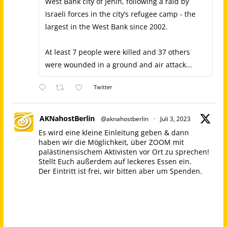
West Bank city of Jenin, following a raid by
Israeli forces in the city’s refugee camp - the
largest in the West Bank since 2002.
At least 7 people were killed and 37 others
were wounded in a ground and air attack...
Twitter
AKNahostBerlin
@aknahostberlin
·
Juli 3, 2023
Es wird eine kleine Einleitung geben & dann
haben wir die Möglichkeit, über ZOOM mit
palästinensischem Aktivisten vor Ort zu sprechen!
Stellt Euch außerdem auf leckeres Essen ein.
Der Eintritt ist frei, wir bitten aber um Spenden.
Bilgisaray, Oranienstraße 45, 10999 Berlin
Palästina Kampagne
@nakba_75
Wir laden Euch ein, am Sonntag dem 09.07.