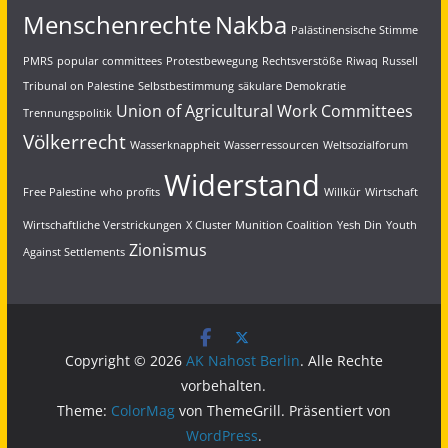
Menschenrechte
Nakba
Palästinensische Stimme
PMRS
popular committees
Protestbewegung
Rechtsverstöße
Riwaq
Russell
Tribunal on Palestine
Selbstbestimmung
säkulare Demokratie
Union of Agricultural Work Committees
Trennungspolitik
Völkerrecht
Wasserknappheit
Wasserressourcen
Weltsozialforum
Widerstand
Free Palestine
who profits
Willkür
Wirtschaft
Wirtschaftliche Verstrickungen
X Cluster Munition Coalition
Yesh Din
Youth
Zionismus
Against Settlements
Copyright © 2026
AK Nahost Berlin
. Alle Rechte
vorbehalten.
Theme:
ColorMag
von ThemeGrill. Präsentiert von
WordPress
.