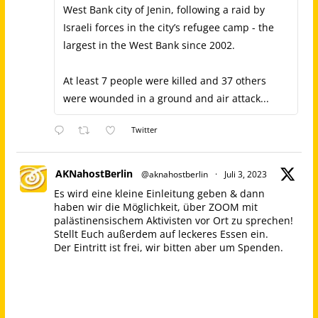
West Bank city of Jenin, following a raid by
Israeli forces in the city’s refugee camp - the
largest in the West Bank since 2002.
At least 7 people were killed and 37 others
were wounded in a ground and air attack...
Twitter
AKNahostBerlin
@aknahostberlin
·
Juli 3, 2023
Es wird eine kleine Einleitung geben & dann
haben wir die Möglichkeit, über ZOOM mit
palästinensischem Aktivisten vor Ort zu sprechen!
Stellt Euch außerdem auf leckeres Essen ein.
Der Eintritt ist frei, wir bitten aber um Spenden.
Bilgisaray, Oranienstraße 45, 10999 Berlin
Palästina Kampagne
@nakba_75
Wir laden Euch ein, am Sonntag dem 09.07.