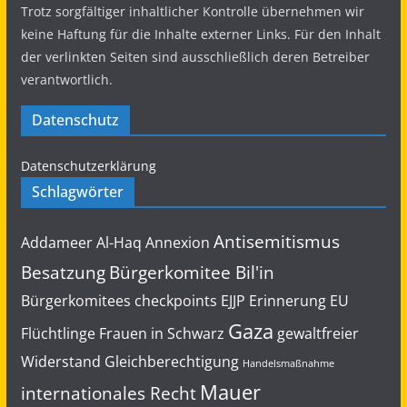
Trotz sorgfältiger inhaltlicher Kontrolle übernehmen wir
Load More...
keine Haftung für die Inhalte externer Links. Für den Inhalt
der verlinkten Seiten sind ausschließlich deren Betreiber
verantwortlich.
Datenschutz
Datenschutzerklärung
Schlagwörter
Antisemitismus
Addameer
Al-Haq
Annexion
Besatzung
Bürgerkomitee Bil'in
Bürgerkomitees
checkpoints
EJJP
Erinnerung
EU
Gaza
Flüchtlinge
Frauen in Schwarz
gewaltfreier
Widerstand
Gleichberechtigung
Handelsmaßnahme
Mauer
internationales Recht