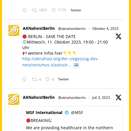
1831
7179
Twitter
AKNahostBerlin
@aknahostberlin
·
Oktober 4, 2023
BERLIN - SAVE THE DATE
Mittwoch, 11. Oktober 2023, 19:00 - 21:00
Uhr
weitere Infos hier
http://aknahost.org/der-siegeszug-des-
neozionismus-staatsstr...
4
4
Twitter
AKNahostBerlin
@aknahostberlin
·
Juli 3, 2023
MSF International
@MSF
BREAKING:
We are providing healthcare in the northern