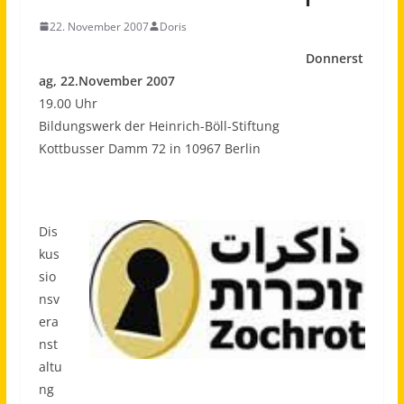
22. November 2007
Doris
Donnerst
ag, 22.November 2007
19.00 Uhr
Bildungswerk der Heinrich-Böll-Stiftung
Kottbusser Damm 72 in 10967 Berlin
Dis
kus
sio
nsv
era
nst
altu
ng