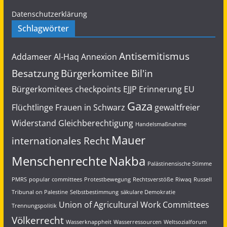
Datenschutzerklärung
Schlagwörter
Antisemitismus
Addameer
Al-Haq
Annexion
Besatzung
Bürgerkomitee Bil'in
Bürgerkomitees
checkpoints
EJJP
Erinnerung
EU
Gaza
Flüchtlinge
Frauen in Schwarz
gewaltfreier
Widerstand
Gleichberechtigung
Handelsmaßnahme
Mauer
internationales Recht
Menschenrechte
Nakba
Palästinensische Stimme
PMRS
popular committees
Protestbewegung
Rechtsverstöße
Riwaq
Russell
Tribunal on Palestine
Selbstbestimmung
säkulare Demokratie
Union of Agricultural Work Committees
Trennungspolitik
Völkerrecht
Wasserknappheit
Wasserressourcen
Weltsozialforum