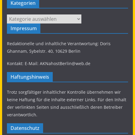
Twitter
Kategorien
Kategorien
AKNahostBerlin
@aknahostberlin
·
April 19, 2023
Impressum
Amnesty fand über 50k Telefonnummern, die
die isr. Spionagefirma
#NSOGroup
hacken
sollte. Wenn wir dem nicht Einhalt gebieten, sind
Redaktionelle und inhaltliche Verantwortung: Doris
Millionen von uns in Gefahr.
Ghannam, Sybelstr. 40, 10629 Berlin
Spyware zielt bereits auf Millionen in Indien ab.
Deshalb:
#IsraelOutOfMyPhone
Kontakt: E-Mail: AKNahostBerlin@web.de
#BanSpyware
Haftungshinweis
3
5
Twitter
Trotz sorgfältiger inhaltlicher Kontrolle übernehmen wir
Load More...
keine Haftung für die Inhalte externer Links. Für den Inhalt
der verlinkten Seiten sind ausschließlich deren Betreiber
verantwortlich.
Datenschutz