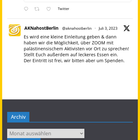
Twitter
AKNahostBerlin
@aknahostberlin
·
Juli 3, 2023
Es wird eine kleine Einleitung geben & dann
haben wir die Möglichkeit, über ZOOM mit
palästinensischem Aktivisten vor Ort zu sprechen!
Stellt Euch außerdem auf leckeres Essen ein.
Der Eintritt ist frei, wir bitten aber um Spenden.
Bilgisaray, Oranienstraße 45, 10999 Berlin
Palästina Kampagne
@nakba_75
Wir laden Euch ein, am Sonntag dem 09.07.
gemeinsam mit uns mehr über die Situation in
den South Hebron Hills zu erfahren.
We invite you to learn more about the situation
Archiv
in the South Hebron Hills with us on Sunday,
09.07.
Archiv