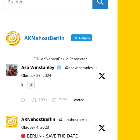
AKNahostBerlin
Folgen
AKNahostBerlin Retweetet
Asa Winstanley
@asawinstanley
·
Oktober 28, 2024
lol
1831
7179
Twitter
AKNahostBerlin
@aknahostberlin
·
Oktober 4, 2023
BERLIN - SAVE THE DATE