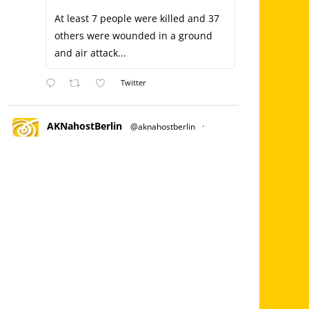
At least 7 people were killed and 37
others were wounded in a ground
and air attack...
Twitter
AKNahostBerlin
@aknahostberlin
·
Juli 3, 2023
Es wird eine kleine Einleitung geben
& dann haben wir die Möglichkeit, über
ZOOM mit palästinensischem Aktivisten
vor Ort zu sprechen!
Stellt Euch außerdem auf leckeres Essen
ein.
Der Eintritt ist frei, wir bitten aber um
Spenden. Bilgisaray, Oranienstraße 45,
10999 Berlin
Palästina Kampagne
@nakba_75