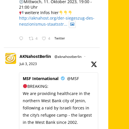
Mittwoch, 11. Oktober 2023, 19:00 -
21:00 Uhr
weitere Infos hier
http://aknahost.org/der-siegeszug-des-
neozionismus-staatsstr...
4
4
Twitter
AKNahostBerlin
@aknahostberlin
·
Juli 3, 2023
MSF International
@MSF
BREAKING:
We are providing healthcare in the
northern West Bank city of Jenin,
following a raid by Israeli forces in
the city’s refugee camp - the largest
in the West Bank since 2002.