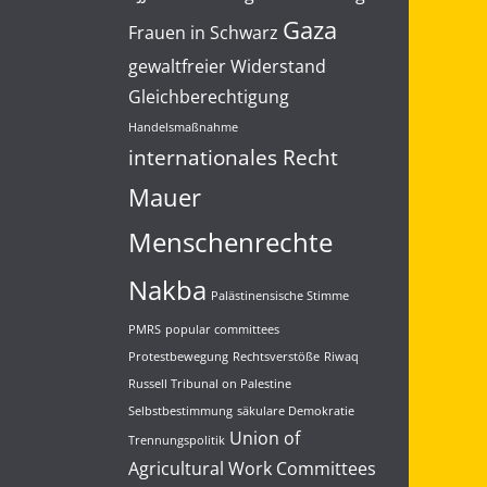
Gaza
Frauen in Schwarz
gewaltfreier Widerstand
Gleichberechtigung
Handelsmaßnahme
internationales Recht
Mauer
Menschenrechte
Nakba
Palästinensische Stimme
PMRS
popular committees
Protestbewegung
Rechtsverstöße
Riwaq
Russell Tribunal on Palestine
Selbstbestimmung
säkulare Demokratie
Union of
Trennungspolitik
Agricultural Work Committees