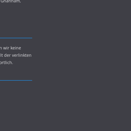
is Ghannam,
n wir keine
lt der verlinkten
rtlich.