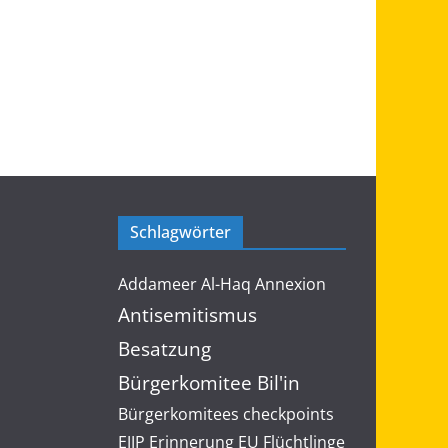
Indien ab. Deshalb:
#IsraelOutOfMyPhone
#BanSpyware
3
5
Twitter
Load More...
Schlagwörter
Addameer
Al-Haq
Annexion
Antisemitismus
Besatzung
Bürgerkomitee Bil'in
Bürgerkomitees
checkpoints
EJJP
Erinnerung
EU
Flüchtlinge