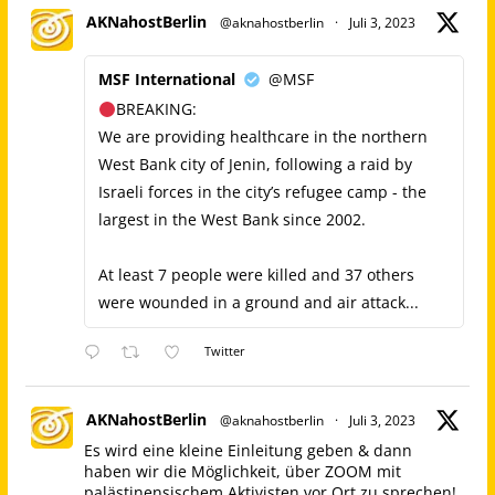
AKNahostBerlin
@aknahostberlin
·
Juli 3, 2023
MSF International
@MSF
BREAKING:
We are providing healthcare in the northern
West Bank city of Jenin, following a raid by
Israeli forces in the city’s refugee camp - the
largest in the West Bank since 2002.
At least 7 people were killed and 37 others
were wounded in a ground and air attack...
Twitter
AKNahostBerlin
@aknahostberlin
·
Juli 3, 2023
Es wird eine kleine Einleitung geben & dann
haben wir die Möglichkeit, über ZOOM mit
palästinensischem Aktivisten vor Ort zu sprechen!