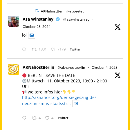
AKNahostBerlin Retweetet
Asa Winstanley
@asawinstanley
·
Oktober 28, 2024
lol
1831
7179
Twitter
AKNahostBerlin
@aknahostberlin
·
Oktober 4, 2023
BERLIN - SAVE THE DATE
Mittwoch, 11. Oktober 2023, 19:00 - 21:00
Uhr
weitere Infos hier
http://aknahost.org/der-siegeszug-des-
neozionismus-staatsstr...
4
4
Twitter