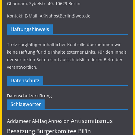
Ghannam, Sybelstr. 40, 10629 Berlin
Spyware zielt bereits auf Millionen in Indien ab.
Deshalb:
#IsraelOutOfMyPhone
Kontakt: E-Mail: AKNahostBerlin@web.de
#BanSpyware
Haftungshinweis
3
5
Twitter
Trotz sorgfältiger inhaltlicher Kontrolle übernehmen wir
Load More...
keine Haftung für die Inhalte externer Links. Für den Inhalt
der verlinkten Seiten sind ausschließlich deren Betreiber
verantwortlich.
Datenschutz
Datenschutzerklärung
Schlagwörter
Antisemitismus
Addameer
Al-Haq
Annexion
Besatzung
Bürgerkomitee Bil'in