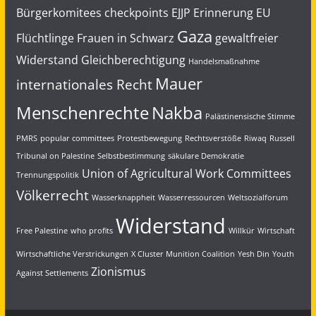
Bürgerkomitees
checkpoints
EJJP
Erinnerung
EU
Gaza
Flüchtlinge
Frauen in Schwarz
gewaltfreier
Widerstand
Gleichberechtigung
Handelsmaßnahme
Mauer
internationales Recht
Menschenrechte
Nakba
Palästinensische Stimme
PMRS
popular committees
Protestbewegung
Rechtsverstöße
Riwaq
Russell
Tribunal on Palestine
Selbstbestimmung
säkulare Demokratie
Union of Agricultural Work Committees
Trennungspolitik
Völkerrecht
Wasserknappheit
Wasserressourcen
Weltsozialforum
Widerstand
Free Palestine
who profits
Willkür
Wirtschaft
Wirtschaftliche Verstrickungen
X Cluster Munition Coalition
Yesh Din
Youth
Zionismus
Against Settlements