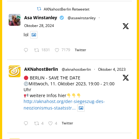
AKNahostBerlin Retweetet
Asa Winstanley
@asawinstanley
·
Oktober 28, 2024
lol
1831
7179
Twitter
AKNahostBerlin
@aknahostberlin
·
Oktober 4, 2023
BERLIN - SAVE THE DATE
Mittwoch, 11. Oktober 2023, 19:00 - 21:00
Uhr
weitere Infos hier
http://aknahost.org/der-siegeszug-des-
neozionismus-staatsstr...
4
4
Twitter