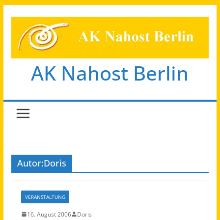
Zum
Inhalt
springen
AK Nahost Berlin
Autor:
Doris
VERANSTALTUNG
16. August 2006
Doris