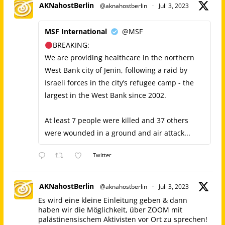
AKNahostBerlin
@aknahostberlin
·
Juli 3, 2023
MSF International
@MSF
BREAKING:
We are providing healthcare in the northern
West Bank city of Jenin, following a raid by
Israeli forces in the city’s refugee camp - the
largest in the West Bank since 2002.
At least 7 people were killed and 37 others
were wounded in a ground and air attack...
Twitter
AKNahostBerlin
@aknahostberlin
·
Juli 3, 2023
Es wird eine kleine Einleitung geben & dann
haben wir die Möglichkeit, über ZOOM mit
palästinensischem Aktivisten vor Ort zu sprechen!