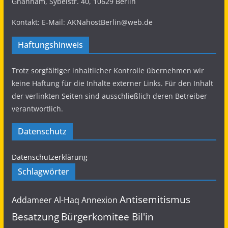
Ghannam, Sybelstr. 40, 10629 Berlin
Spyware zielt bereits auf Millionen in Indien ab.
Deshalb:
#IsraelOutOfMyPhone
Kontakt: E-Mail: AKNahostBerlin@web.de
#BanSpyware
Haftungshinweis
3
5
Twitter
Trotz sorgfältiger inhaltlicher Kontrolle übernehmen wir
Load More...
keine Haftung für die Inhalte externer Links. Für den Inhalt
der verlinkten Seiten sind ausschließlich deren Betreiber
verantwortlich.
Datenschutz
Datenschutzerklärung
Schlagwörter
Antisemitismus
Addameer
Al-Haq
Annexion
Besatzung
Bürgerkomitee Bil'in