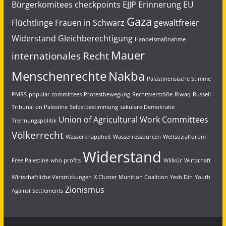
Bürgerkomitees
checkpoints
EJJP
Erinnerung
EU
Gaza
Flüchtlinge
Frauen in Schwarz
gewaltfreier
Widerstand
Gleichberechtigung
Handelsmaßnahme
Mauer
internationales Recht
Menschenrechte
Nakba
Palästinensische Stimme
PMRS
popular committees
Protestbewegung
Rechtsverstöße
Riwaq
Russell
Tribunal on Palestine
Selbstbestimmung
säkulare Demokratie
Union of Agricultural Work Committees
Trennungspolitik
Völkerrecht
Wasserknappheit
Wasserressourcen
Weltsozialforum
Widerstand
Free Palestine
who profits
Willkür
Wirtschaft
Wirtschaftliche Verstrickungen
X Cluster Munition Coalition
Yesh Din
Youth
Zionismus
Against Settlements