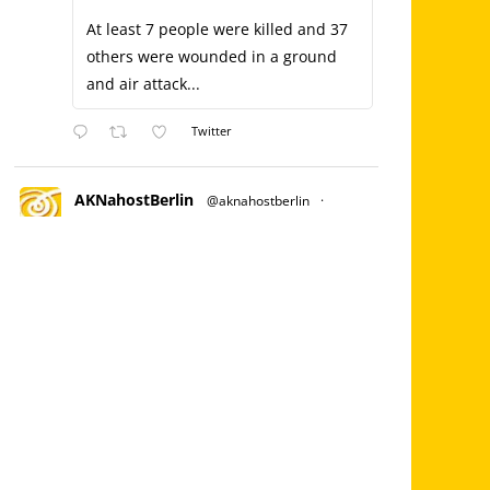
At least 7 people were killed and 37
others were wounded in a ground
and air attack...
Twitter
AKNahostBerlin
@aknahostberlin
·
Juli 3, 2023
Es wird eine kleine Einleitung geben
& dann haben wir die Möglichkeit, über
ZOOM mit palästinensischem Aktivisten
vor Ort zu sprechen!
Stellt Euch außerdem auf leckeres Essen
ein.
Der Eintritt ist frei, wir bitten aber um
Spenden. Bilgisaray, Oranienstraße 45,
10999 Berlin
Palästina Kampagne
@nakba_75