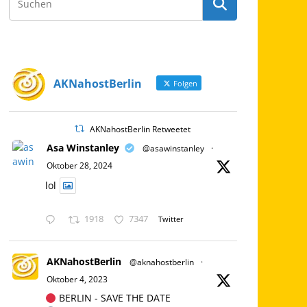
AKNahostBerlin
Folgen
AKNahostBerlin Retweetet
Asa Winstanley
@asawinstanley
·
Oktober 28, 2024
lol
1918
7347
Twitter
AKNahostBerlin
@aknahostberlin
·
Oktober 4, 2023
BERLIN - SAVE THE DATE