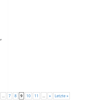
,
...
7
8
9
10
11
...
»
Letzte »