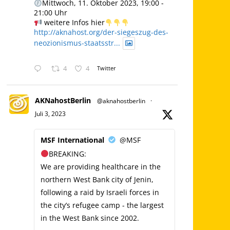
Mittwoch, 11. Oktober 2023, 19:00 -
21:00 Uhr
weitere Infos hier
http://aknahost.org/der-siegeszug-des-
neozionismus-staatsstr...
4
4
Twitter
AKNahostBerlin
@aknahostberlin
·
Juli 3, 2023
MSF International
@MSF
BREAKING:
We are providing healthcare in the
northern West Bank city of Jenin,
following a raid by Israeli forces in
the city’s refugee camp - the largest
in the West Bank since 2002.