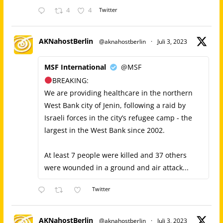
4
4
Twitter
AKNahostBerlin
@aknahostberlin
·
Juli 3, 2023
MSF International
@MSF
BREAKING:
We are providing healthcare in the northern
West Bank city of Jenin, following a raid by
Israeli forces in the city’s refugee camp - the
largest in the West Bank since 2002.
At least 7 people were killed and 37 others
were wounded in a ground and air attack...
Twitter
AKNahostBerlin
@aknahostberlin
·
Juli 3, 2023