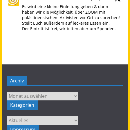
Es wird eine kleine Einleitung geben & dann
haben wir die Möglichkeit, über ZOOM mit
palästinensischem Aktivisten vor Ort zu sprechen!
Stellt Euch außerdem auf leckeres Essen ein.
Der Eintritt ist frei, wir bitten aber um Spenden.
Bilgisaray, Oranienstraße 45, 10999 Berlin
Palästina Kampagne
@nakba_75
Wir laden Euch ein, am Sonntag dem 09.07.
gemeinsam mit uns mehr über die Situation in
den South Hebron Hills zu erfahren.
We invite you to learn more about the situation
Archiv
in the South Hebron Hills with us on Sunday,
09.07.
Archiv
Twitter
Kategorien
Kategorien
AKNahostBerlin
@aknahostberlin
·
April 19, 2023
Impressum
Amnesty fand über 50k Telefonnummern, die