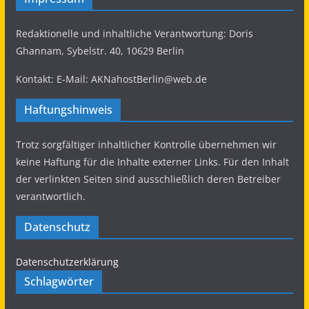
die isr. Spionagefirma
#NSOGroup
hacken
sollte. Wenn wir dem nicht Einhalt gebieten, sind
Redaktionelle und inhaltliche Verantwortung: Doris
Millionen von uns in Gefahr.
Ghannam, Sybelstr. 40, 10629 Berlin
Spyware zielt bereits auf Millionen in Indien ab.
Deshalb:
#IsraelOutOfMyPhone
Kontakt: E-Mail: AKNahostBerlin@web.de
#BanSpyware
Haftungshinweis
3
5
Twitter
Trotz sorgfältiger inhaltlicher Kontrolle übernehmen wir
Load More...
keine Haftung für die Inhalte externer Links. Für den Inhalt
der verlinkten Seiten sind ausschließlich deren Betreiber
verantwortlich.
Datenschutz
Datenschutzerklärung
Schlagwörter