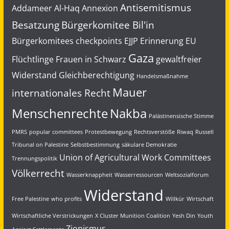
Antisemitismus
Addameer
Al-Haq
Annexion
Besatzung
Bürgerkomitee Bil'in
Bürgerkomitees
checkpoints
EJJP
Erinnerung
EU
Gaza
Flüchtlinge
Frauen in Schwarz
gewaltfreier
Widerstand
Gleichberechtigung
Handelsmaßnahme
Mauer
internationales Recht
Menschenrechte
Nakba
Palästinensische Stimme
PMRS
popular committees
Protestbewegung
Rechtsverstöße
Riwaq
Russell
Tribunal on Palestine
Selbstbestimmung
säkulare Demokratie
Union of Agricultural Work Committees
Trennungspolitik
Völkerrecht
Wasserknappheit
Wasserressourcen
Weltsozialforum
Widerstand
Free Palestine
who profits
Willkür
Wirtschaft
Wirtschaftliche Verstrickungen
X Cluster Munition Coalition
Yesh Din
Youth
Zionismus