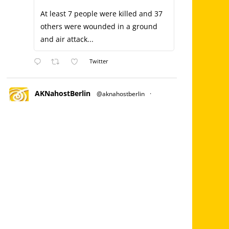
At least 7 people were killed and 37
others were wounded in a ground
and air attack...
Twitter
AKNahostBerlin
@aknahostberlin
·
Juli 3, 2023
Es wird eine kleine Einleitung geben
& dann haben wir die Möglichkeit, über
ZOOM mit palästinensischem Aktivisten
vor Ort zu sprechen!
Stellt Euch außerdem auf leckeres Essen
ein.
Der Eintritt ist frei, wir bitten aber um
Spenden. Bilgisaray, Oranienstraße 45,
10999 Berlin
Palästina Kampagne
@nakba_75