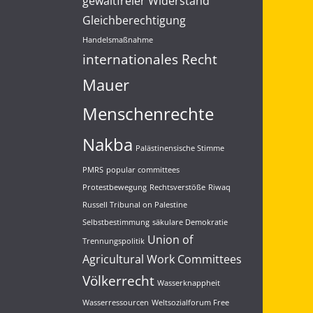
gewaltfreier Widerstand
Indien ab. Deshalb:
#IsraelOutOfMyPhone
Gleichberechtigung
#BanSpyware
Handelsmaßnahme
3
5
Twitter
internationales Recht
Mauer
Load More...
Menschenrechte
Nakba
Palästinensische Stimme
PMRS
popular committees
Protestbewegung
Rechtsverstöße
Riwaq
Russell Tribunal on Palestine
Selbstbestimmung
säkulare Demokratie
Union of
Trennungspolitik
Agricultural Work Committees
Völkerrecht
Wasserknappheit
Wasserressourcen
Weltsozialforum Free