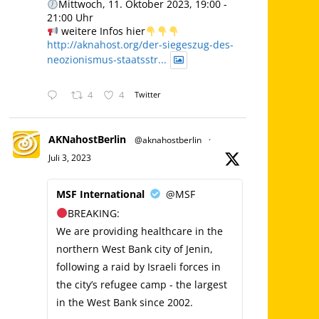
Mittwoch, 11. Oktober 2023, 19:00 -
21:00 Uhr
weitere Infos hier
http://aknahost.org/der-siegeszug-des-
neozionismus-staatsstr...
4
4
Twitter
AKNahostBerlin
@aknahostberlin
·
Juli 3, 2023
MSF International
@MSF
BREAKING:
We are providing healthcare in the
northern West Bank city of Jenin,
following a raid by Israeli forces in
the city’s refugee camp - the largest
in the West Bank since 2002.